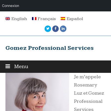
Connexion
English
Français
Español
Twitter
Facebook
LinkedIn
Gomez Professional Services
Menu
Je m’appele
Rosemary
Luz et Gomez
Professional
Services